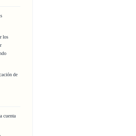
ás
r los
r
ando
cación de
na cuenta