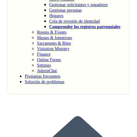
Gestionar solicitantes y pagadores
Gestionar personas
Hogares
Cola de revisión de identidad
Comprender los registros parroquiales
Rooms & Events
Masses & Intentions
Sacraments & Rites
Visitation Ministry
Finance
Online Forms
Settings
AdminChat
Preguntas frecuentes
Solución de problemas