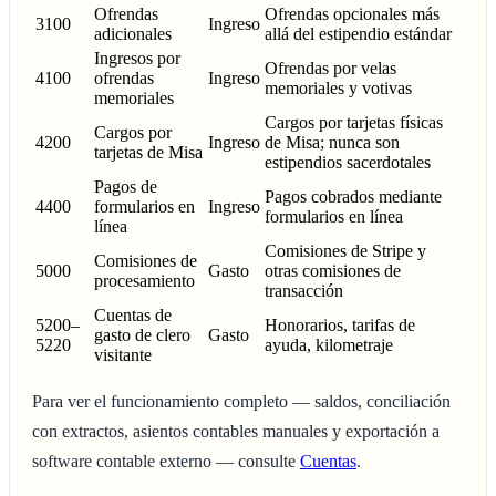
Ofrendas
Ofrendas opcionales más
3100
Ingreso
adicionales
allá del estipendio estándar
Ingresos por
Ofrendas por velas
4100
ofrendas
Ingreso
memoriales y votivas
memoriales
Cargos por tarjetas físicas
Cargos por
4200
Ingreso
de Misa; nunca son
tarjetas de Misa
estipendios sacerdotales
Pagos de
Pagos cobrados mediante
4400
formularios en
Ingreso
formularios en línea
línea
Comisiones de Stripe y
Comisiones de
5000
Gasto
otras comisiones de
procesamiento
transacción
Cuentas de
5200–
Honorarios, tarifas de
gasto de clero
Gasto
5220
ayuda, kilometraje
visitante
Para ver el funcionamiento completo — saldos, conciliación
con extractos, asientos contables manuales y exportación a
software contable externo — consulte
Cuentas
.