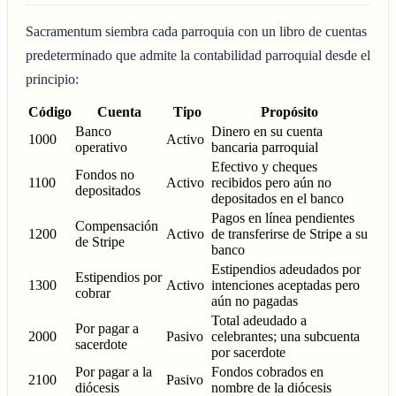
Sacramentum siembra cada parroquia con un libro de cuentas
predeterminado que admite la contabilidad parroquial desde el
principio:
Código
Cuenta
Tipo
Propósito
Banco
Dinero en su cuenta
1000
Activo
operativo
bancaria parroquial
Efectivo y cheques
Fondos no
1100
Activo
recibidos pero aún no
depositados
depositados en el banco
Pagos en línea pendientes
Compensación
1200
Activo
de transferirse de Stripe a su
de Stripe
banco
Estipendios adeudados por
Estipendios por
1300
Activo
intenciones aceptadas pero
cobrar
aún no pagadas
Total adeudado a
Por pagar a
2000
Pasivo
celebrantes; una subcuenta
sacerdote
por sacerdote
Por pagar a la
Fondos cobrados en
2100
Pasivo
diócesis
nombre de la diócesis