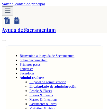
Saltar al contenido principal
Ayuda de Sacramentum
Bienvenido a la Ayuda de Sacramentum
Sobre Sacramentum
Primeros pasos
Feligreses
Sacerdotes
Administradores
El panel de administración
El calendario de administración
People & Places
Rooms & Events
Masses & Intentions
Sacraments & Rites
Visitation Ministry