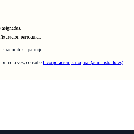
s asignadas.
figuración parroquial.
nistrador de su parroquia.
 primera vez, consulte
Incorporación parroquial (administradores)
.